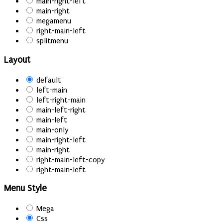
main-right-left
main-right
megamenu
right-main-left
splitmenu
Layout
default
left-main
left-right-main
main-left-right
main-left
main-only
main-right-left
main-right
right-main-left-copy
right-main-left
Menu Style
Mega
Css